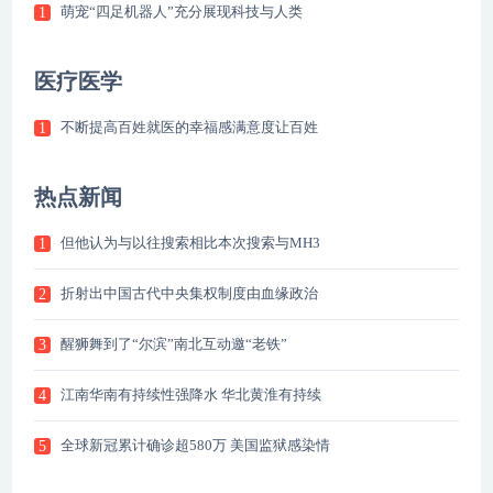
萌宠“四足机器人”充分展现科技与人类
1
医疗医学
不断提高百姓就医的幸福感满意度让百姓
1
热点新闻
但他认为与以往搜索相比本次搜索与MH3
1
折射出中国古代中央集权制度由血缘政治
2
醒狮舞到了“尔滨”南北互动邀“老铁”
3
江南华南有持续性强降水 华北黄淮有持续
4
全球新冠累计确诊超580万 美国监狱感染情
5