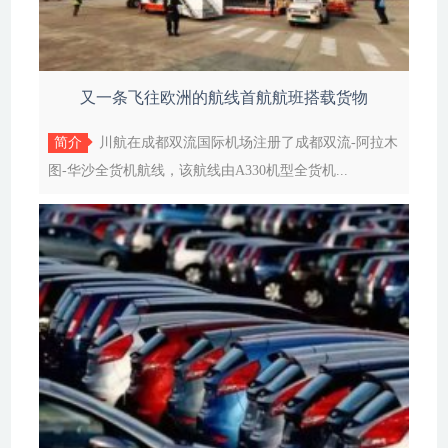
又一条飞往欧洲的航线首航航班搭载货物
简介
川航在成都双流国际机场注册了成都双流-阿拉木
图-华沙全货机航线，该航线由A330机型全货机...