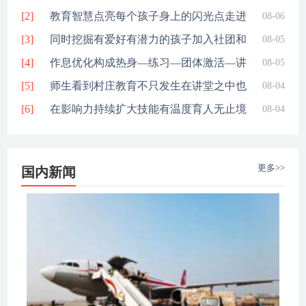
[2]
与赤色
教育智慧点亮每个孩子身上的闪光点走进
08-06
[3]
校园在
同时挖掘有爱好有潜力的孩子加入社团和
08-05
[4]
校正接
作息优化构成热身—练习—团体激活—讲
08-05
[5]
堂学习
师生看到村庄教育不只发生在讲堂之中也
08-04
[6]
嵌入家
在影响力持续扩大技能有温度育人无止境
08-04
的数字
更多>>
国内新闻