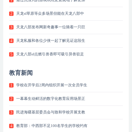
1
天龙sf草原等众多场景但能在天龙八部中
2
天龙八部发布网新奇趣事一位骑着一只巨
3
天龙私服和各位少侠一起了解见证这段生
4
天龙八部sf点燃引兽香即可吸引异兽驻足
5
教育新闻
学校在开学后2周内组织开展一次全员学生
1
一幕幕生动鲜活的数字化教育应用场景正
2
民进海曙基层委员会与致和学校开展支教
3
教育部：中西部不足100名学生的学校约有
4