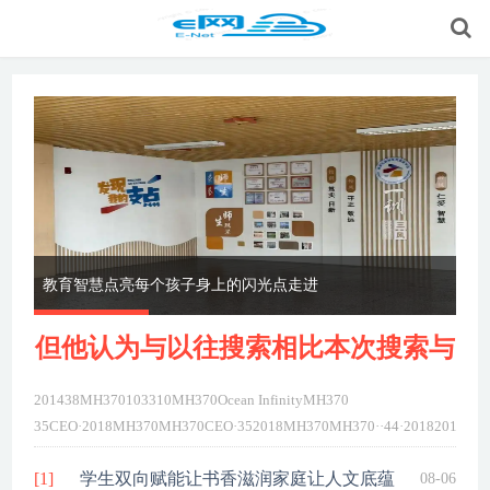
教育智慧点亮每个孩子身上的闪光点走进
同
作
师
但他认为与以往搜索相比本次搜索与
201438MH370103310MH370Ocean InfinityMH370
MH3
35CEO·2018MH370MH370CEO·352018MH370MH370··44·2018201438
InfinityMH37035CEO·2018MH370MH370CEO·...
详细>>
[1]
学生双向赋能让书香滋润家庭让人文底蕴
08-06