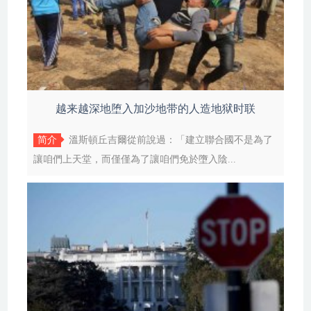
越来越深地堕入加沙地带的人造地狱时联
简介
溫斯頓丘吉爾從前說過：「建立聯合國不是為了
讓咱們上天堂，而僅僅為了讓咱們免於墮入陰...